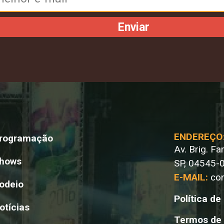
Enviar
ENDEREÇO
rogramação
Av. Brig. Fa
hows
SP, 04545-0
E-MAIL:
co
odeio
Política de
otícias
Termos de