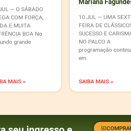
Mariana Fagunde
.JUL — O SÁBADO
10.JUL — UMA SEXT
EGA COM FORÇA,
FEIRA DE CLÁSSICO
DA E MUITA
SUCESSO E CARISM
FRÊNCIA BOA No
NO PALCO A
undo grande
programação contin
em
BA MAIS »
SAIBA MAIS »
a seu ingresso e
COMPRAR