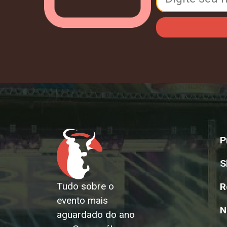
P
S
Tudo sobre o
R
evento mais
N
aguardado do ano