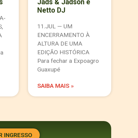
s
Jads & Jadson e
Netto DJ
A-
11.JUL — UM
S,
ENCERRAMENTO À
A
ALTURA DE UMA
EDIÇÃO HISTÓRICA
ua
Para fechar a Expoagro
Guaxupé
SAIBA MAIS »
 INGRESSO