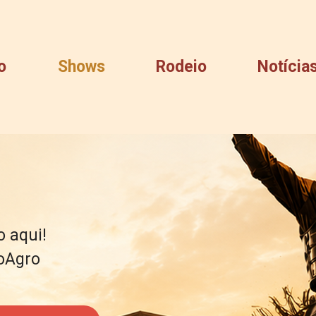
o
Shows
Rodeio
Notícia
ão aqui!
poAgro